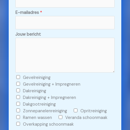
E-mailadres
*
Jouw bericht
C
Gevelreiniging
h
Gevelreiniging + Impregneren
e
Dakreiniging
c
Dakreiniging + Impregneren
k
Dakgootreiniging
b
Zonnepanelenreiniging
Opritreiniging
o
Ramen wassen
Veranda schoonmaak
x
Overkapping schoonmaak