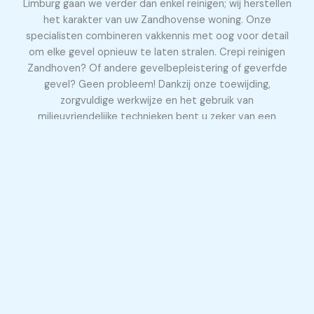
Limburg gaan we verder dan enkel reinigen; wij herstellen
het karakter van uw Zandhovense woning. Onze
specialisten combineren vakkennis met oog voor detail
om elke gevel opnieuw te laten stralen. Crepi reinigen
Zandhoven? Of andere gevelbepleistering of geverfde
gevel? Geen probleem! Dankzij onze toewijding,
zorgvuldige werkwijze en het gebruik van
milieuvriendelijke technieken bent u zeker van een
duurzaam én prachtig resultaat.
Gevel laten reinigen te 2240 Zandhoven
Wij combineren vakkennis met de juiste middelen om
elke gevel veilig, effectief en milieuvriendelijk te reinigen.
Of het nu gaat om hardnekkige aanslag, vervuiling of
algen: wij zorgen voor een resultaat waar u trots op kunt