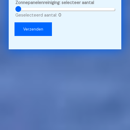
e
Zonnepanelenreiniging: selecteer aantal
s
Geselecteerd aantal:
0
Verzenden