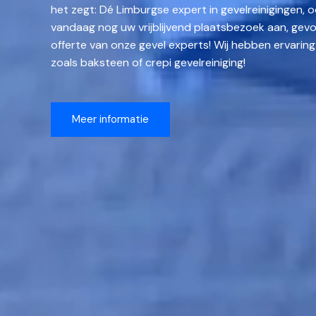
het zegt: Dé Limburgse expert in gevelreinigingen, 
vandaag nog uw vrijblijvend plaatsbezoek aan, gevo
offerte van onze gevel experts! Wij hebben ervaring
zoals baksteen of crepi gevelreiniging!
Meer informatie