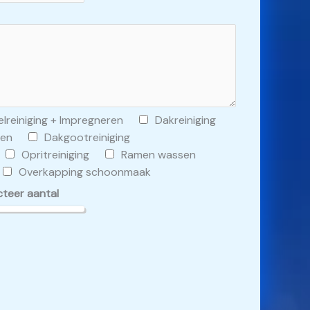
lreiniging + Impregneren
Dakreiniging
ren
Dakgootreiniging
Opritreiniging
Ramen wassen
Overkapping schoonmaak
cteer aantal