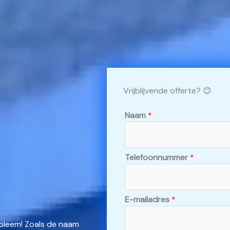
Vrijblijvende offerte? 😊
Naam
*
Telefoonnummer
*
E-mailadres
*
obleem! Zoals de naam