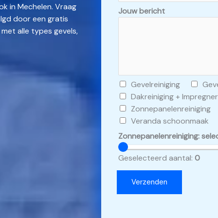
ook in Mechelen. Vraag
Jouw bericht
lgd door een gratis
 met alle types gevels,
C
Gevelreiniging
Geve
h
Dakreiniging + Impregne
e
Zonnepanelenreiniging
c
Veranda schoonmaak
k
Zonnepanelenreiniging: sele
b
o
Geselecteerd aantal:
0
x
e
Verzenden
s