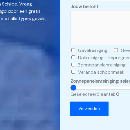
n Schilde. Vraag
Jouw bericht
lgd door een gratis
 met alle types gevels,
C
Gevelreiniging
Geve
h
Dakreiniging + Impregne
e
Zonnepanelenreiniging
c
Veranda schoonmaak
k
Zonnepanelenreiniging: sele
b
o
Geselecteerd aantal:
0
x
e
Verzenden
s