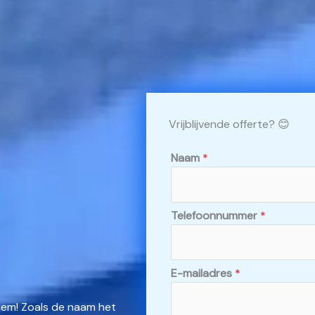
Vrijblijvende offerte? 😊
Naam
*
Telefoonnummer
*
E-mailadres
*
eem! Zoals de naam het