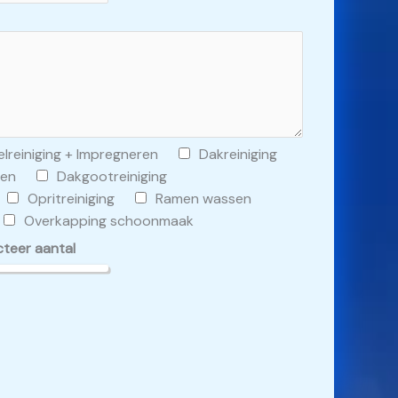
lreiniging + Impregneren
Dakreiniging
ren
Dakgootreiniging
Opritreiniging
Ramen wassen
Overkapping schoonmaak
cteer aantal