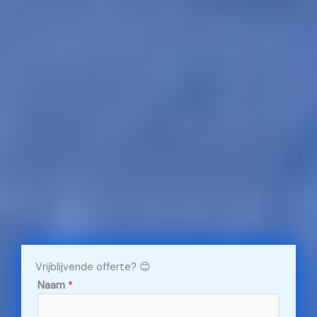
Vrijblijvende offerte? 😊
Naam
*