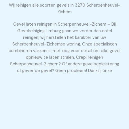
Wij reinigen alle soorten gevels in 3270 Scherpenheuvel-
Zichem
Gevel laten reinigen in Scherpenheuvel-Zichem – Bij
Gevelreiniging Limburg gaan we verder dan enkel
reinigen; wij herstellen het karakter van uw
Scherpenheuvel-Zichemse woning. Onze specialisten
combineren vakkennis met oog voor detail om elke gevel
opnieuw te laten stralen. Crepi reinigen
Scherpenheuvel-Zichem? Of andere gevelbepleistering
of geverfde gevel? Geen probleem! Dankzij onze
toewijding, zorgvuldige werkwijze en het gebruik van
milieuvriendelijke technieken bent u zeker van een
duurzaam én prachtig resultaat.
Gevel laten reinigen te 3270 Scherpenheuvel-Zichem