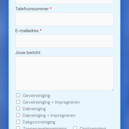
Telefoonnummer
*
E-mailadres
*
Jouw bericht
C
Gevelreiniging
h
Gevelreiniging + Impregneren
e
Dakreiniging
c
Dakreiniging + Impregneren
k
Dakgootreiniging
b
Zonnepanelenreiniging
Opritreiniging