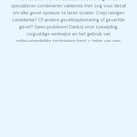
specialisten combineren vakkennis met oog voor detail
om elke gevel opnieuw te laten stralen. Crepi reinigen
Liedekerke? Of andere gevelbepleistering of geverfde
gevel? Geen probleem! Dankzij onze toewijding,
zorgvuldige werkwijze en het gebruik van
milieuvriendelijke technieken bent u zeker van een
duurzaam én prachtig resultaat.
Gevel laten reinigen te 1750 Liedekerke
Wij combineren vakkennis met de juiste middelen om
elke gevel veilig, effectief en milieuvriendelijk te reinigen.
Of het nu gaat om hardnekkige aanslag, vervuiling of
algen: wij zorgen voor een resultaat waar u trots op kunt
zijn. Beschikbaar in ruime regio rondom 1750 Liedekerke
(heel Limburg en ook Vlaams-Brabant / Antwerpen