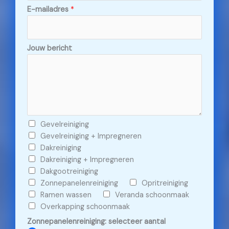
E-mailadres
*
Jouw bericht
C
Gevelreiniging
h
Gevelreiniging + Impregneren
e
Dakreiniging
c
Dakreiniging + Impregneren
k
Dakgootreiniging
b
Zonnepanelenreiniging
Opritreiniging
o
Ramen wassen
Veranda schoonmaak
x
Overkapping schoonmaak
e
Zonnepanelenreiniging: selecteer aantal