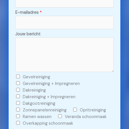
E-mailadres
*
Jouw bericht
C
Gevelreiniging
h
Gevelreiniging + Impregneren
e
Dakreiniging
c
Dakreiniging + Impregneren
k
Dakgootreiniging
b
Zonnepanelenreiniging
Opritreiniging
o
Ramen wassen
Veranda schoonmaak
x
Overkapping schoonmaak