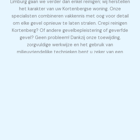
Limburg gaan we verder dan enkel reinigen; wij herstellen
het karakter van uw Kortenbergse woning. Onze
specialisten combineren vakkennis met oog voor detail
om elke gevel opnieuw te laten stralen. Crepi reinigen
Kortenberg? Of andere gevelbepleistering of geverfde
gevel? Geen probleem! Dankzij onze toewijding,
zorgvuldige werkwijze en het gebruik van
milieuvriendelijke technieken bent u zeker van een
duurzaam én prachtig resultaat.
Gevel laten reinigen te 3070 Kortenberg
Wij combineren vakkennis met de juiste middelen om
elke gevel veilig, effectief en milieuvriendelijk te reinigen.
Of het nu gaat om hardnekkige aanslag, vervuiling of
algen: wij zorgen voor een resultaat waar u trots op kunt