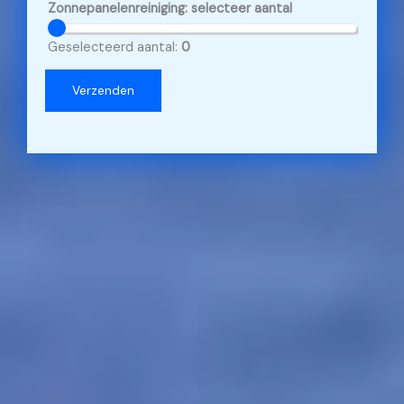
e
Zonnepanelenreiniging: selecteer aantal
s
Geselecteerd aantal:
0
Verzenden