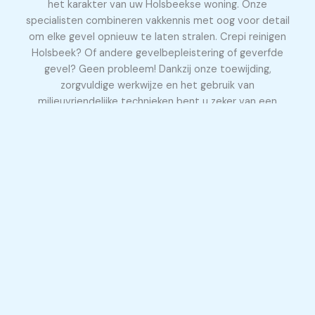
het karakter van uw Holsbeekse woning. Onze
specialisten combineren vakkennis met oog voor detail
om elke gevel opnieuw te laten stralen. Crepi reinigen
Holsbeek? Of andere gevelbepleistering of geverfde
gevel? Geen probleem! Dankzij onze toewijding,
zorgvuldige werkwijze en het gebruik van
milieuvriendelijke technieken bent u zeker van een
duurzaam én prachtig resultaat.
Gevel laten reinigen te 3350 Holsbeek
Wij combineren vakkennis met de juiste middelen om
elke gevel veilig, effectief en milieuvriendelijk te reinigen.
Of het nu gaat om hardnekkige aanslag, vervuiling of
algen: wij zorgen voor een resultaat waar u trots op kunt
zijn. Beschikbaar in ruime regio rondom 3350 Holsbeek