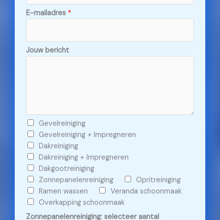
E-mailadres
*
Jouw bericht
C
Gevelreiniging
h
Gevelreiniging + Impregneren
e
Dakreiniging
c
Dakreiniging + Impregneren
k
Dakgootreiniging
b
Zonnepanelenreiniging
Opritreiniging
o
Ramen wassen
Veranda schoonmaak
x
Overkapping schoonmaak
e
Zonnepanelenreiniging: selecteer aantal