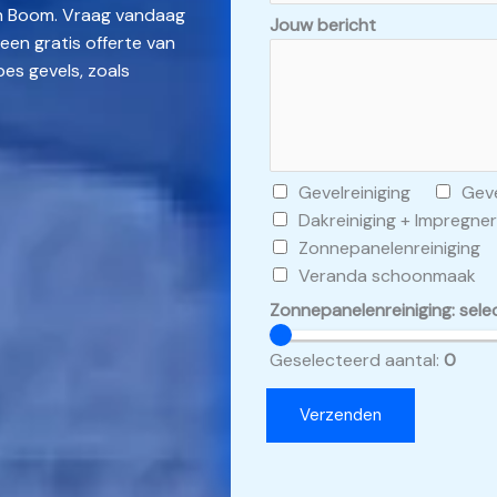
 in Boom. Vraag vandaag
Jouw bericht
een gratis offerte van
pes gevels, zoals
C
Gevelreiniging
Geve
h
Dakreiniging + Impregne
e
Zonnepanelenreiniging
c
Veranda schoonmaak
k
Zonnepanelenreiniging: sele
b
o
Geselecteerd aantal:
0
x
e
Verzenden
s