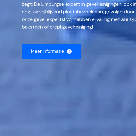
zegt: Dé Limburgse expert in gevelreinigingen, ook
nog uw vrijblijvend plaatsbezoek aan, gevolgd door 
onze gevel experts! Wij hebben ervaring met alle ty
baksteen of crepi gevelreiniging!
Meer informatie