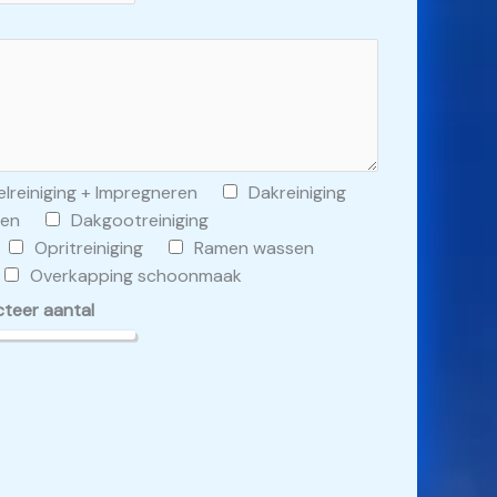
lreiniging + Impregneren
Dakreiniging
ren
Dakgootreiniging
Opritreiniging
Ramen wassen
Overkapping schoonmaak
cteer aantal