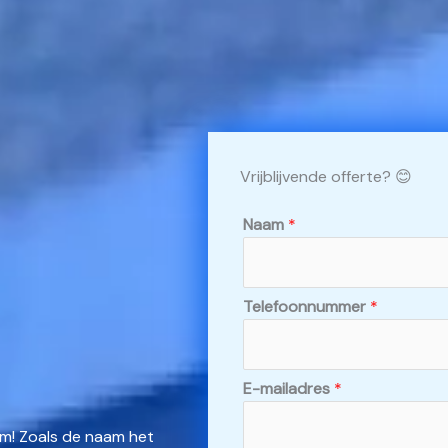
Vrijblijvende offerte? 😊
Naam
*
Telefoonnummer
*
E-mailadres
*
em! Zoals de naam het